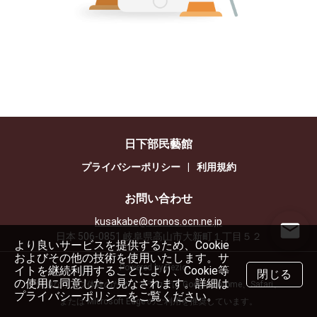
日下部民藝館
プライバシーポリシー
|
利用規約
お問い合わせ
kusakabe@cronos.ocn.ne.jp
日本 506-0851 岐阜県高山市大新町１丁目５２
より良いサービスを提供するため、Cookie
およびその他の技術を使用いたします。サ
Powered by Rezio
イトを継続利用することにより、Cookie等
閉じる
の使用に同意したと見なされます。詳細は
快適なウェブ体験のため、ブラウザは Google Chrome、Safari、
プライバシーポリシーをご覧ください。
または Microsoft Edge のご利用を推奨しています。